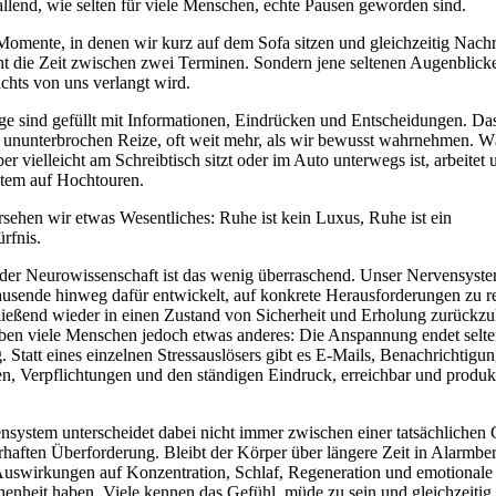
fallend, wie selten für viele Menschen, echte Pausen geworden sind.
Momente, in denen wir kurz auf dem Sofa sitzen und gleichzeitig Nachr
ht die Zeit zwischen zwei Terminen. Sondern jene seltenen Augenblicke
ichts von uns verlangt wird.
e sind gefüllt mit Informationen, Eindrücken und Entscheidungen. Da
t ununterbrochen Reize, oft weit mehr, als wir bewusst wahrnehmen. 
er vielleicht am Schreibtisch sitzt oder im Auto unterwegs ist, arbeitet 
tem auf Hochtouren.
sehen wir etwas Wesentliches: Ruhe ist kein Luxus, Ruhe ist ein
rfnis.
 der Neurowissenschaft ist das wenig überraschend. Unser Nervensyst
ausende hinweg dafür entwickelt, auf konkrete Herausforderungen zu r
ießend wieder in einen Zustand von Sicherheit und Erholung zurückzu
ben viele Menschen jedoch etwas anderes: Die Anspannung endet selt
g. Statt eines einzelnen Stressauslösers gibt es E-Mails, Benachrichtigu
n, Verpflichtungen und den ständigen Eindruck, erreichbar und produkt
system unterscheidet dabei nicht immer zwischen einer tatsächlichen
rhaften Überforderung. Bleibt der Körper über längere Zeit in Alarmbere
Auswirkungen auf Konzentration, Schlaf, Regeneration und emotionale
enheit haben. Viele kennen das Gefühl, müde zu sein und gleichzeitig 